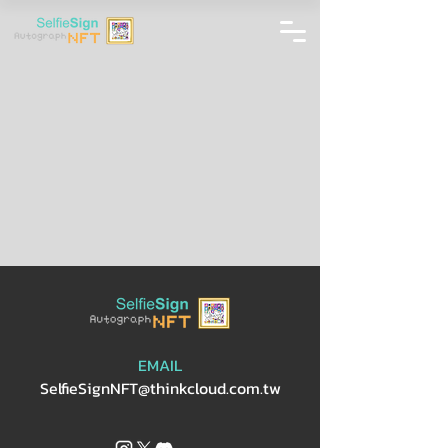
EMAIL
SelfieSignNFT@thinkcloud.com.tw